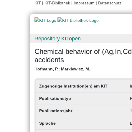
KIT
|
KIT-Bibliothek
|
Impressum
|
Datenschutz
Repository KITopen
Chemical behavior of (Ag,In,C
accidents
Hofmann, P.
;
Markiewicz, M.
Zugehörige Institution(en) am KIT
I
Publikationstyp
F
Publikationsjahr
Sprache
E