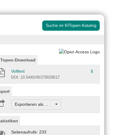
Suche im KITopen-Katalog
ITopen-Download
Volltext
§
DOI: 10.5445/IR/270029517
xport
Exportieren als ...
tatistiken
Seitenaufrufe: 233