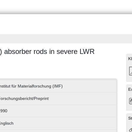
d) absorber rods in severe LWR
K
nstitut für Materialforschung (IMF)
E
orschungsbericht/Preprint
1990
S
nglisch