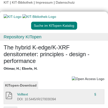
KIT
|
KIT-Bibliothek
|
Impressum
|
Datenschutz
Suche im KITopen-Katalog
Repository KITopen
The hybrid K-edge/K-XRF
densitometer: principles - design -
performance
Ottmar, H.
;
Eberle, H.
KITopen-Download
Volltext
§
DOI: 10.5445/IR/270030394