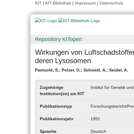
KIT
|
KIT-Bibliothek
|
Impressum
|
Datenschutz
Repository KITopen
Wirkungen von Luftschadstoffe
deren Lysosomen
Paetzold, S.
;
Polzer, G.
;
Schmidt, A.
;
Seidel, A.
Zugehörige
Institut für Genetik un
Institution(en) am KIT
Publikationstyp
Forschungsbericht/Pre
Publikationsjahr
1991
Sprache
Deutsch