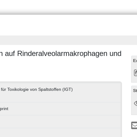
n auf Rinderalveolarmakrophagen und
E
d für Toxikologie von Spaltstoffen (IGT)
S
print