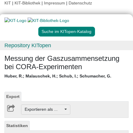
KIT
|
KIT-Bibliothek
|
Impressum
|
Datenschutz
Suche im KITopen-Katalog
Repository KITopen
Messung der Gaszusammensetzung
bei CORA-Experimenten
Huber, R.
;
Malauschek, H.
;
Schub, I.
;
Schumacher, G.
Export
Exportieren als ...
Statistiken