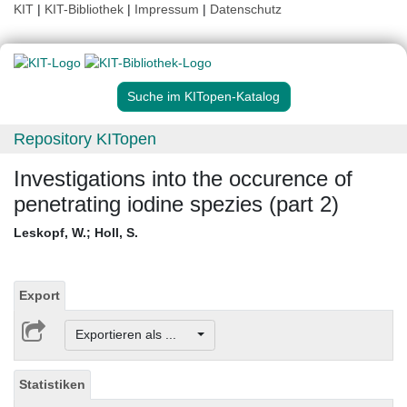
KIT
|
KIT-Bibliothek
|
Impressum
|
Datenschutz
Suche im KITopen-Katalog
Repository KITopen
Investigations into the occurence of
penetrating iodine spezies (part 2)
Leskopf, W.
;
Holl, S.
Export
Exportieren als ...
Statistiken