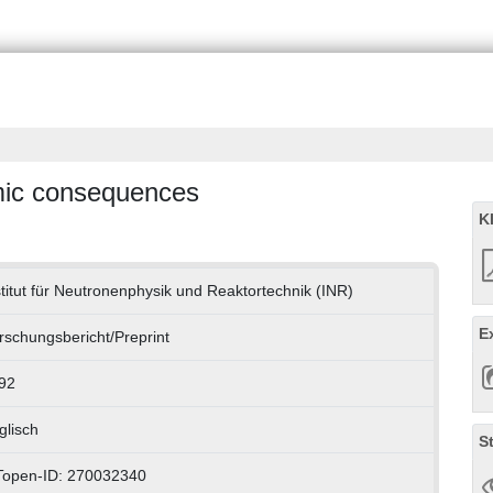
ic consequences
K
stitut für Neutronenphysik und Reaktortechnik (INR)
E
rschungsbericht/Preprint
92
glisch
S
Topen-ID: 270032340