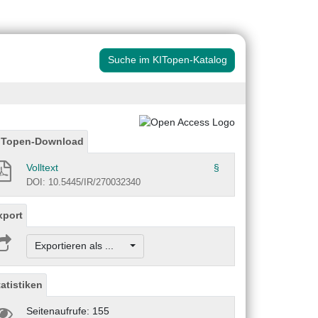
Suche im KITopen-Katalog
ITopen-Download
Volltext
§
DOI: 10.5445/IR/270032340
xport
Exportieren als ...
tatistiken
Seitenaufrufe: 155