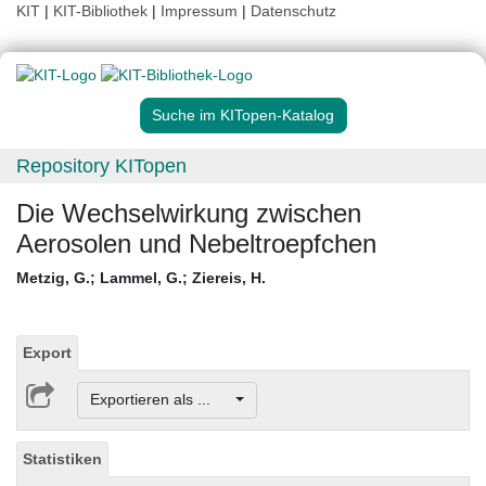
KIT
|
KIT-Bibliothek
|
Impressum
|
Datenschutz
Suche im KITopen-Katalog
Repository KITopen
Die Wechselwirkung zwischen
Aerosolen und Nebeltroepfchen
Metzig, G.
;
Lammel, G.
;
Ziereis, H.
Export
Exportieren als ...
Statistiken