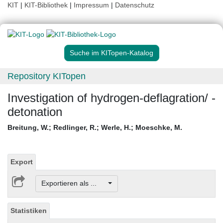
KIT
|
KIT-Bibliothek
|
Impressum
|
Datenschutz
Suche im KITopen-Katalog
Repository KITopen
Investigation of hydrogen-deflagration/ -
detonation
Breitung, W.
;
Redlinger, R.
;
Werle, H.
;
Moeschke, M.
Export
Exportieren als ...
Statistiken