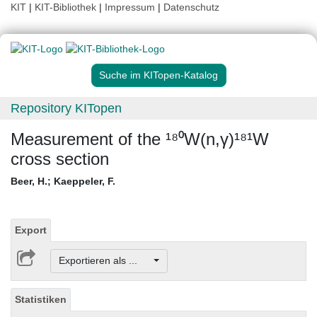
KIT
|
KIT-Bibliothek
|
Impressum
|
Datenschutz
Suche im KITopen-Katalog
Repository KITopen
Measurement of the ¹⁸⁰W(n,γ)¹⁸¹W
cross section
Beer, H.
;
Kaeppeler, F.
Export
Exportieren als ...
Statistiken