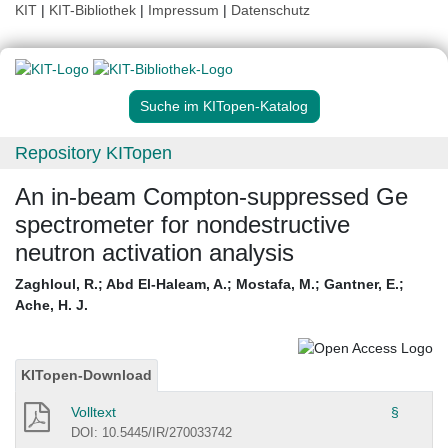
KIT
|
KIT-Bibliothek
|
Impressum
|
Datenschutz
Suche im KITopen-Katalog
Repository KITopen
An in-beam Compton-suppressed Ge
spectrometer for nondestructive
neutron activation analysis
Zaghloul, R.
;
Abd El-Haleam, A.
;
Mostafa, M.
;
Gantner, E.
;
Ache, H. J.
KITopen-Download
Volltext
§
DOI: 10.5445/IR/270033742