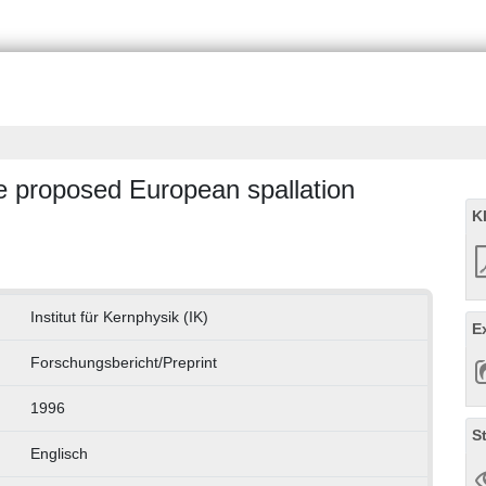
the proposed European spallation
K
Institut für Kernphysik (IK)
E
Forschungsbericht/Preprint
1996
S
Englisch