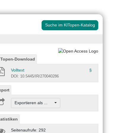
Suche im KITopen-Katalog
ITopen-Download
Volltext
§
DOI: 10.5445/IR/270040286
xport
Exportieren als ...
tatistiken
Seitenaufrufe: 292