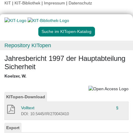
KIT
|
KIT-Bibliothek
|
Impressum
|
Datenschutz
Suche im KITopen-Katalog
Repository KITopen
Jahresbericht 1997 der Hauptabteilung
Sicherheit
Koelzer, W.
KITopen-Download
Volltext
§
DOI: 10.5445/IR/270043410
Export