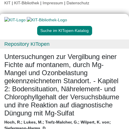
KIT
|
KIT-Bibliothek
|
Impressum
|
Datenschutz
Suche im KITopen-Katalog
Repository KITopen
Untersuchungen zur Vergilbung einer
Fichte auf montanem, durch Mg-
Mangel und Ozonbelastung
gekennzeichnetem Standort. - Kapitel
2: Bodensituation, Nährelement- und
Chlorophyllgehalt der Versuchsbäume
und ihre Reaktion auf diagnostische
Düngung mit Mg-Sulfat
Hoch, R.
;
Lukes, M.
;
Trefz-Malcher, G.
;
Wilpert, K. von
;
Siefermann-Harms, D.