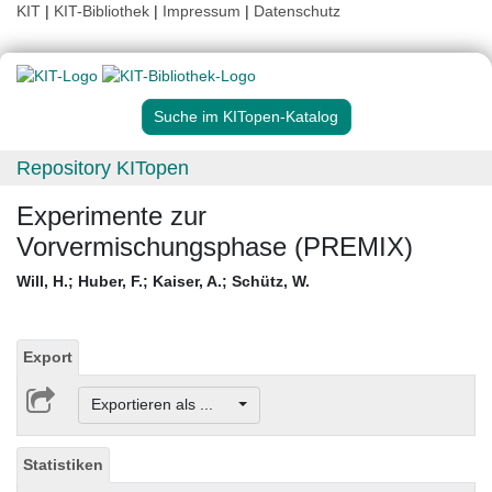
KIT
|
KIT-Bibliothek
|
Impressum
|
Datenschutz
Suche im KITopen-Katalog
Repository KITopen
Experimente zur
Vorvermischungsphase (PREMIX)
Will, H.
;
Huber, F.
;
Kaiser, A.
;
Schütz, W.
Export
Exportieren als ...
Statistiken