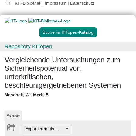
KIT
|
KIT-Bibliothek
|
Impressum
|
Datenschutz
Suche im KITopen-Katalog
Repository KITopen
Vergleichende Untersuchungen zum
Sicherheitspotential von
unterkritischen,
beschleunigergetriebenen Systemen
Maschek, W.
;
Merk, B.
Export
Exportieren als ...