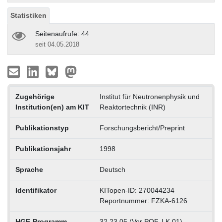
Statistiken
Seitenaufrufe: 44
seit 04.05.2018
Zugehörige
Institut für Neutronenphysik und
Institution(en) am KIT
Reaktortechnik (INR)
Publikationstyp
Forschungsbericht/Preprint
Publikationsjahr
1998
Sprache
Deutsch
Identifikator
KITopen-ID: 270044234
Reportnummer: FZKA-6126
HGF-Programm
32.23.05 (Vor POF, LK 01)