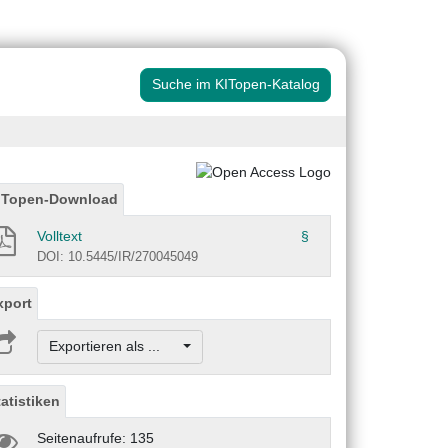
Suche im KITopen-Katalog
ITopen-Download
Volltext
§
DOI: 10.5445/IR/270045049
xport
Exportieren als ...
tatistiken
Seitenaufrufe: 135