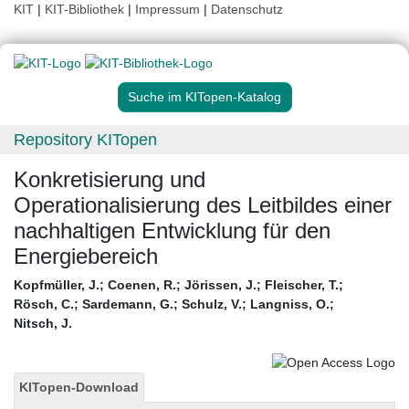
KIT
|
KIT-Bibliothek
|
Impressum
|
Datenschutz
Suche im KITopen-Katalog
Repository KITopen
Konkretisierung und
Operationalisierung des Leitbildes einer
nachhaltigen Entwicklung für den
Energiebereich
Kopfmüller, J.
;
Coenen, R.
;
Jörissen, J.
;
Fleischer, T.
;
Rösch, C.
;
Sardemann, G.
;
Schulz, V.
;
Langniss, O.
;
Nitsch, J.
KITopen-Download