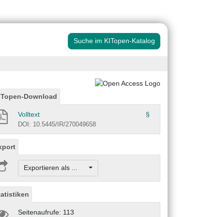
Suche im KITopen-Katalog
ITopen-Download
Volltext
§
DOI: 10.5445/IR/270049658
xport
Exportieren als ...
tatistiken
Seitenaufrufe: 113