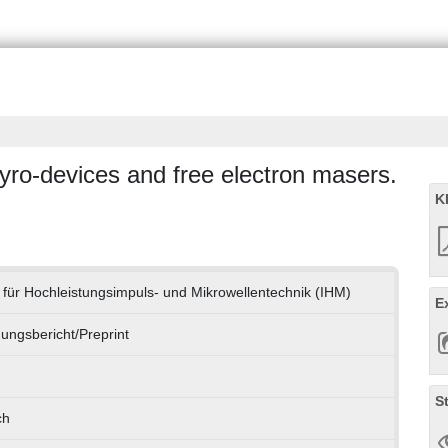
gyro-devices and free electron masers.
K
ut für Hochleistungsimpuls- und Mikrowellentechnik (IHM)
E
ungsbericht/Preprint
S
ch