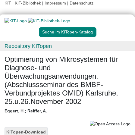
KIT
|
KIT-Bibliothek
|
Impressum
|
Datenschutz
Suche im KITopen-Katalog
Repository KITopen
Optimierung von Mikrosystemen für
Diagnose- und
Überwachungsanwendungen.
(Abschlussseminar des BMBF-
Verbundprojektes OMID) Karlsruhe,
25.u.26.November 2002
Eggert, H.
;
Reiffer, A.
KITopen-Download