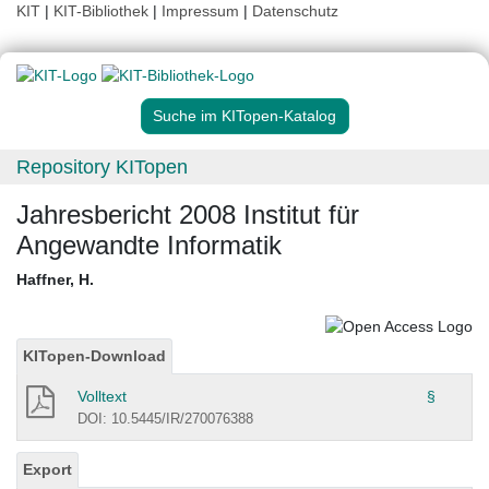
KIT
|
KIT-Bibliothek
|
Impressum
|
Datenschutz
Suche im KITopen-Katalog
Repository KITopen
Jahresbericht 2008 Institut für
Angewandte Informatik
Haffner, H.
KITopen-Download
Volltext
§
DOI: 10.5445/IR/270076388
Export