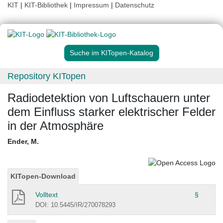
KIT
|
KIT-Bibliothek
|
Impressum
|
Datenschutz
Suche im KITopen-Katalog
Repository KITopen
Radiodetektion von Luftschauern unter
dem Einfluss starker elektrischer Felder
in der Atmosphäre
Ender, M.
KITopen-Download
Volltext
§
DOI: 10.5445/IR/270078293