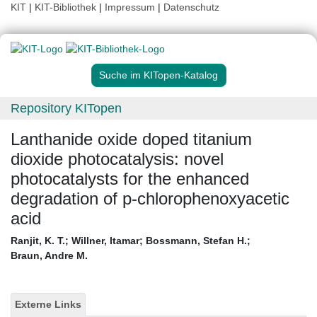
KIT
|
KIT-Bibliothek
|
Impressum
|
Datenschutz
Suche im KITopen-Katalog
Repository KITopen
Lanthanide oxide doped titanium
dioxide photocatalysis: novel
photocatalysts for the enhanced
degradation of p-chlorophenoxyacetic
acid
Ranjit, K. T.
;
Willner, Itamar
;
Bossmann, Stefan H.
;
Braun, Andre M.
Externe Links