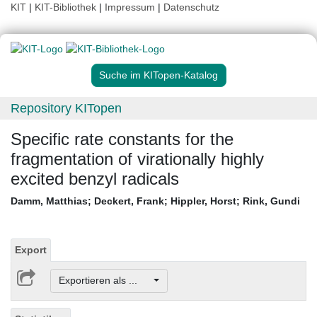
KIT
|
KIT-Bibliothek
|
Impressum
|
Datenschutz
Suche im KITopen-Katalog
Repository KITopen
Specific rate constants for the
fragmentation of virationally highly
excited benzyl radicals
Damm, Matthias
;
Deckert, Frank
;
Hippler, Horst
;
Rink, Gundi
Export
Exportieren als ...