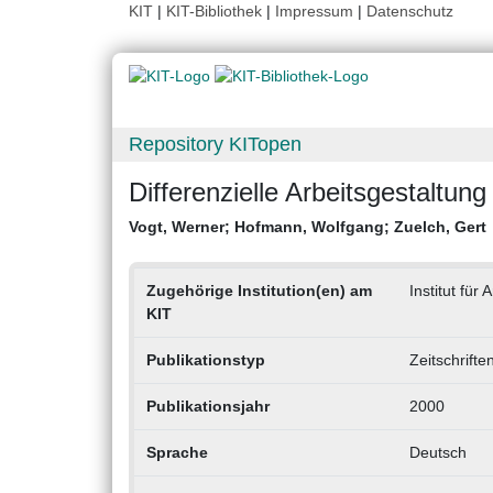
KIT
|
KIT-Bibliothek
|
Impressum
|
Datenschutz
Repository KITopen
Differenzielle Arbeitsgestaltung
Vogt, Werner
;
Hofmann, Wolfgang
;
Zuelch, Gert
Zugehörige Institution(en) am
Institut für
KIT
Publikationstyp
Zeitschrifte
Publikationsjahr
2000
Sprache
Deutsch