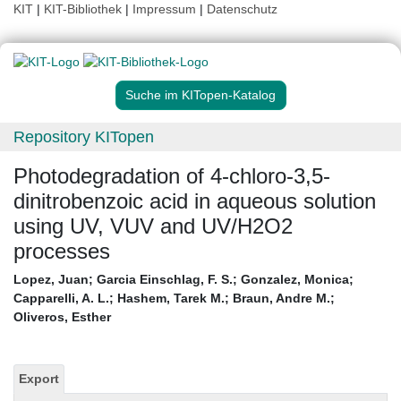
KIT
|
KIT-Bibliothek
|
Impressum
|
Datenschutz
Suche im KITopen-Katalog
Repository KITopen
Photodegradation of 4-chloro-3,5-
dinitrobenzoic acid in aqueous solution
using UV, VUV and UV/H2O2
processes
Lopez, Juan
;
Garcia Einschlag, F. S.
;
Gonzalez, Monica
;
Capparelli, A. L.
;
Hashem, Tarek M.
;
Braun, Andre M.
;
Oliveros, Esther
Export