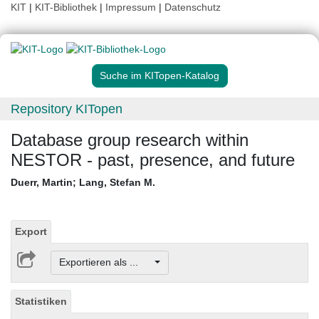
KIT
|
KIT-Bibliothek
|
Impressum
|
Datenschutz
Suche im KITopen-Katalog
Repository KITopen
Database group research within
NESTOR - past, presence, and future
Duerr, Martin
;
Lang, Stefan M.
Export
Exportieren als ...
Statistiken