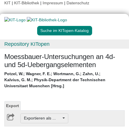
KIT
|
KIT-Bibliothek
|
Impressum
|
Datenschutz
Suche im KITopen-Katalog
Repository KITopen
Moessbauer-Untersuchungen an 4d-
und 5d-Uebergangselementen
Potzel, W.
;
Wagner, F. E.
;
Wortmann, G.
;
Zahn, U.
;
Kalvius, G. M.
;
Physik-Department der Technischen
Universitaet Muenchen [Hrsg.]
Export
Exportieren als ...