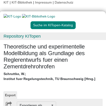
KIT
|
KIT-Bibliothek
|
Impressum
|
Datenschutz
Suche im KITopen-Katalog
Repository KITopen
Theoretische und experimentelle
Modellbildung als Grundlage des
Reglerentwurfs fuer einen
Zementdrehrohrofen
Schruttke, W.
;
Institut fuer Regelungstechnik, TU Braunschweig [Hrsg.]
Export
Exportieren als ...