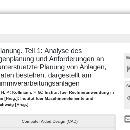
anung. Teil 1: Analyse des
agenplanung und Anforderungen an
E
nterstuetzte Planung von Anlagen,
gaten bestehen, dargestellt am
Gummiverarbeitungsanlagen
S
H. P.
;
Kollmann, F. G.
;
Institut fuer Rechneranwendung in
e [Hrsg.]
;
Institut fuer Maschinenelemente und
chweig [Hrsg.]
Computer Aided Design (CAD)