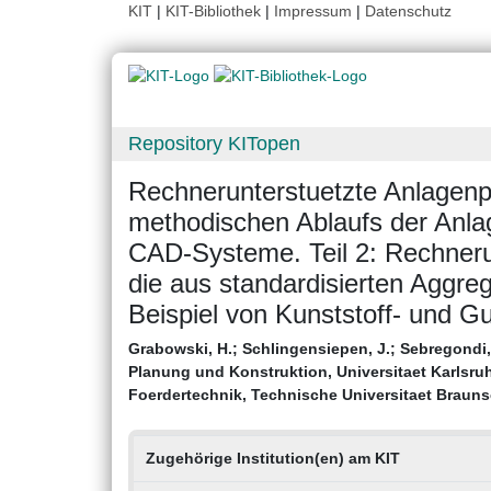
KIT
|
KIT-Bibliothek
|
Impressum
|
Datenschutz
Repository KITopen
Rechnerunterstuetzte Anlagenpl
methodischen Ablaufs der Anl
CAD-Systeme. Teil 2: Rechneru
die aus standardisierten Aggre
Beispiel von Kunststoff- und 
Grabowski, H.
;
Schlingensiepen, J.
;
Sebregondi, 
Planung und Konstruktion, Universitaet Karlsruh
Foerdertechnik, Technische Universitaet Brauns
Zugehörige Institution(en) am KIT