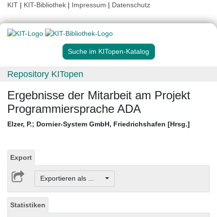
KIT
|
KIT-Bibliothek
|
Impressum
|
Datenschutz
Suche im KITopen-Katalog
Repository KITopen
Ergebnisse der Mitarbeit am Projekt
Programmiersprache ADA
Elzer, P.
;
Dornier-System GmbH, Friedrichshafen [Hrsg.]
Export
Exportieren als ...
Statistiken