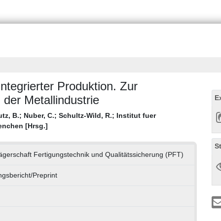
ntegrierter Produktion. Zur
der Metallindustrie
E
tz, B.
;
Nuber, C.
;
Schultz-Wild, R.
;
Institut fuer
enchen [Hrsg.]
S
rägerschaft Fertigungstechnik und Qualitätssicherung (PFT)
gsbericht/Preprint