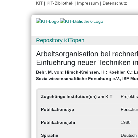
KIT
|
KIT-Bibliothek
|
Impressum
|
Datenschutz
Repository KITopen
Arbeitsorganisation bei rechneri
Einfuehrung neuer Techniken in 
Behr, M. von
;
Hirsch-Kreinsen, H.
;
Koehler, C.
;
Lu
Sozialwissenschaftliche Forschung e.V., ISF Mu
Zugehörige Institution(en) am KIT
Projektt
Publikationstyp
Forschun
Publikationsjahr
1988
Sprache
Deutsch