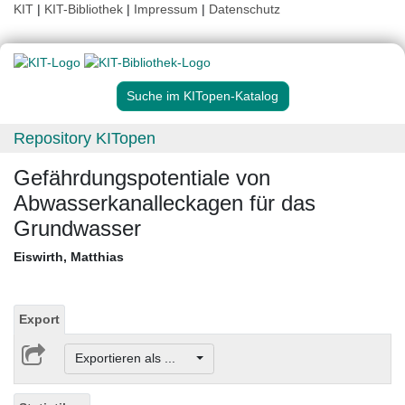
KIT
|
KIT-Bibliothek
|
Impressum
|
Datenschutz
Suche im KITopen-Katalog
Repository KITopen
Gefährdungspotentiale von
Abwasserkanalleckagen für das
Grundwasser
Eiswirth, Matthias
Export
Exportieren als ...