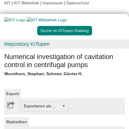
KIT
|
KIT-Bibliothek
|
Impressum
|
Datenschutz
Suche im KITopen-Katalog
Repository KITopen
Numerical investigation of cavitation
control in centrifugal pumps
Wursthorn, Stephan
;
Schnerr, Günter H.
Export
Exportieren als ...
Statistiken