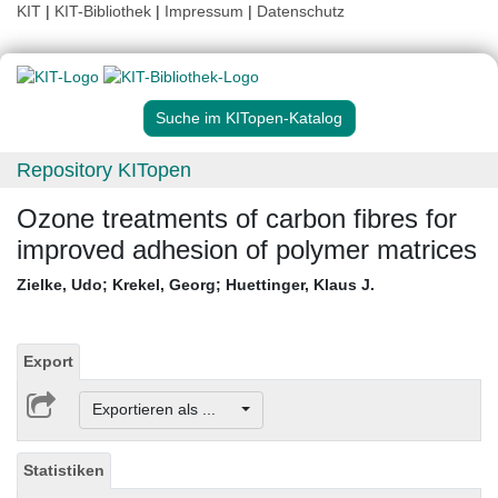
KIT
|
KIT-Bibliothek
|
Impressum
|
Datenschutz
Suche im KITopen-Katalog
Repository KITopen
Ozone treatments of carbon fibres for
improved adhesion of polymer matrices
Zielke, Udo
;
Krekel, Georg
;
Huettinger, Klaus J.
Export
Exportieren als ...
Statistiken