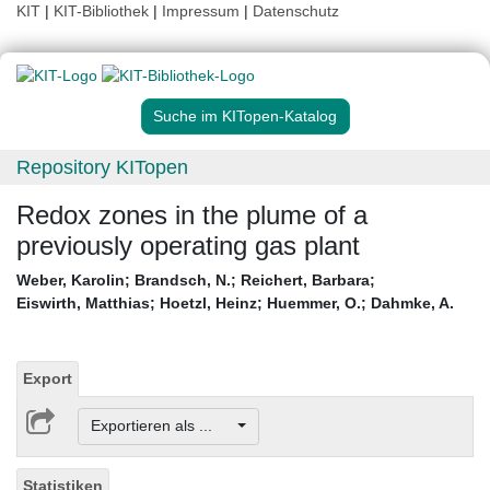
KIT
|
KIT-Bibliothek
|
Impressum
|
Datenschutz
Suche im KITopen-Katalog
Repository KITopen
Redox zones in the plume of a
previously operating gas plant
Weber, Karolin
;
Brandsch, N.
;
Reichert, Barbara
;
Eiswirth, Matthias
;
Hoetzl, Heinz
;
Huemmer, O.
;
Dahmke, A.
Export
Exportieren als ...
Statistiken