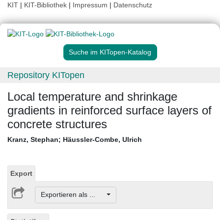
KIT
|
KIT-Bibliothek
|
Impressum
|
Datenschutz
Suche im KITopen-Katalog
Repository KITopen
Local temperature and shrinkage
gradients in reinforced surface layers of
concrete structures
Kranz, Stephan
;
Häussler-Combe, Ulrich
Export
Exportieren als ...