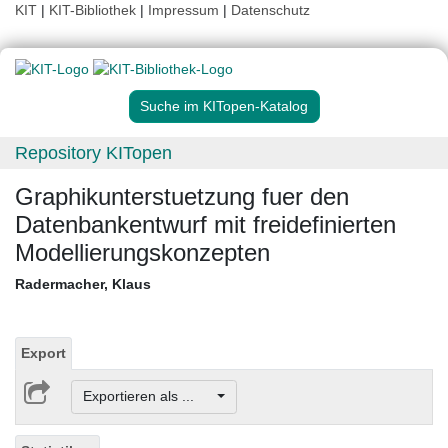
KIT
|
KIT-Bibliothek
|
Impressum
|
Datenschutz
Suche im KITopen-Katalog
Repository KITopen
Graphikunterstuetzung fuer den
Datenbankentwurf mit freidefinierten
Modellierungskonzepten
Radermacher, Klaus
Export
Exportieren als ...