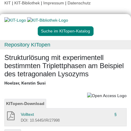
KIT
|
KIT-Bibliothek
|
Impressum
|
Datenschutz
Suche im KITopen-Katalog
Repository KITopen
Strukturlösung mit experimentell
bestimmten Triplettphasen am Beispiel
des tetragonalen Lysozyms
Hoelzer, Kerstin Susi
KITopen-Download
Volltext
§
DOI: 10.5445/IR/27998