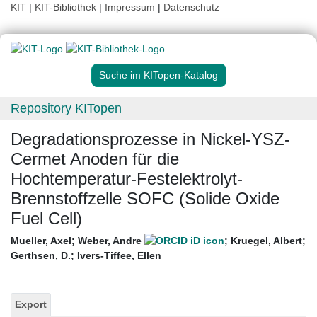
KIT
|
KIT-Bibliothek
|
Impressum
|
Datenschutz
Suche im KITopen-Katalog
Repository KITopen
Degradationsprozesse in Nickel-YSZ-
Cermet Anoden für die
Hochtemperatur-Festelektrolyt-
Brennstoffzelle SOFC (Solide Oxide
Fuel Cell)
Mueller, Axel
;
Weber, Andre
;
Kruegel, Albert
;
Gerthsen, D.
;
Ivers-Tiffee, Ellen
Export