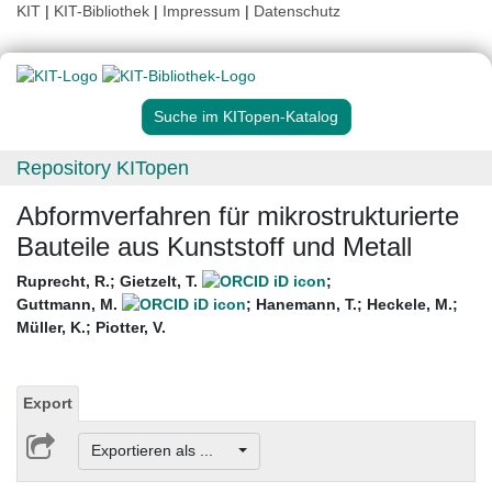
KIT
|
KIT-Bibliothek
|
Impressum
|
Datenschutz
Suche im KITopen-Katalog
Repository KITopen
Abformverfahren für mikrostrukturierte
Bauteile aus Kunststoff und Metall
Ruprecht, R.
;
Gietzelt, T.
;
Guttmann, M.
;
Hanemann, T.
;
Heckele, M.
;
Müller, K.
;
Piotter, V.
Export
Exportieren als ...