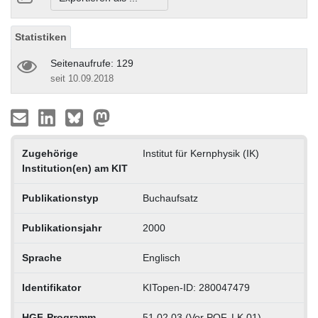
Statistiken
Seitenaufrufe: 129
seit 10.09.2018
Zugehörige
Institut für Kernphysik (IK)
Institution(en) am KIT
Publikationstyp
Buchaufsatz
Publikationsjahr
2000
Sprache
Englisch
Identifikator
KITopen-ID: 280047479
HGF-Programm
51.02.03 (Vor POF, LK 01)