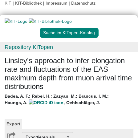
KIT
|
KIT-Bibliothek
|
Impressum
|
Datenschutz
Suche im KITopen-Katalog
Repository KITopen
Linsley's approach to infer elongation
rate and fluctuations of the EAS
maximum depth from muon arrival time
distributions
Badea, A. F.
;
Rebel, H.
;
Zazyan, M.
;
Brancus, I. M.
;
Haungs, A.
;
Oehlschläger, J.
Export
Exportieren als ...