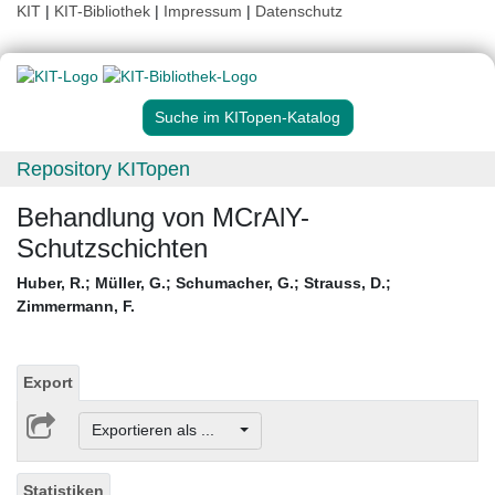
KIT
|
KIT-Bibliothek
|
Impressum
|
Datenschutz
Suche im KITopen-Katalog
Repository KITopen
Behandlung von MCrAlY-
Schutzschichten
Huber, R.
;
Müller, G.
;
Schumacher, G.
;
Strauss, D.
;
Zimmermann, F.
Export
Exportieren als ...
Statistiken