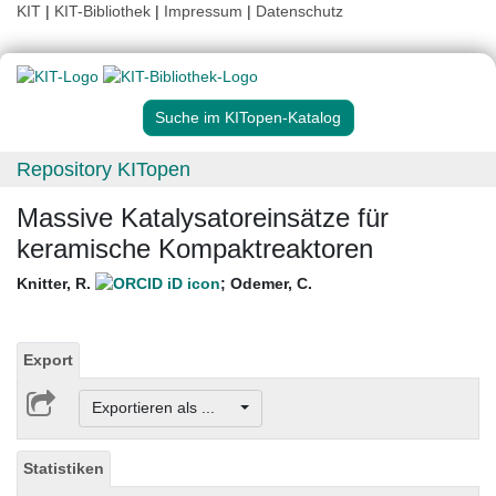
KIT
|
KIT-Bibliothek
|
Impressum
|
Datenschutz
Suche im KITopen-Katalog
Repository KITopen
Massive Katalysatoreinsätze für
keramische Kompaktreaktoren
Knitter, R.
;
Odemer, C.
Export
Exportieren als ...
Statistiken