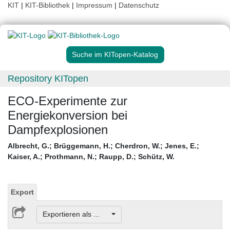
KIT
|
KIT-Bibliothek
|
Impressum
|
Datenschutz
Suche im KITopen-Katalog
Repository KITopen
ECO-Experimente zur
Energiekonversion bei
Dampfexplosionen
Albrecht, G.
;
Brüggemann, H.
;
Cherdron, W.
;
Jenes, E.
;
Kaiser, A.
;
Prothmann, N.
;
Raupp, D.
;
Schütz, W.
Export
Exportieren als ...