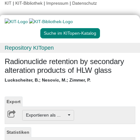
KIT
|
KIT-Bibliothek
|
Impressum
|
Datenschutz
Suche im KITopen-Katalog
Repository KITopen
Radionuclide retention by secondary
alteration products of HLW glass
Luckscheiter, B.
;
Nesovic, M.
;
Zimmer, P.
Export
Exportieren als ...
Statistiken