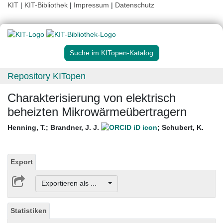
KIT
|
KIT-Bibliothek
|
Impressum
|
Datenschutz
Suche im KITopen-Katalog
Repository KITopen
Charakterisierung von elektrisch
beheizten Mikrowärmeübertragern
Henning, T.
;
Brandner, J. J.
;
Schubert, K.
Export
Exportieren als ...
Statistiken