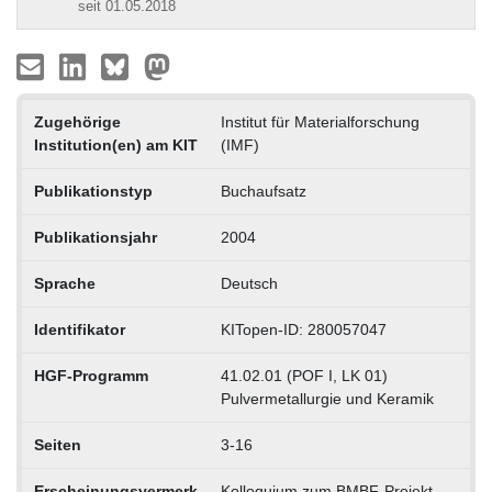
seit 01.05.2018
Zugehörige
Institut für Materialforschung
Institution(en) am KIT
(IMF)
Publikationstyp
Buchaufsatz
Publikationsjahr
2004
Sprache
Deutsch
Identifikator
KITopen-ID: 280057047
HGF-Programm
41.02.01 (POF I, LK 01)
Pulvermetallurgie und Keramik
Seiten
3-16
Erscheinungsvermerk
Kolloquium zum BMBF-Projekt