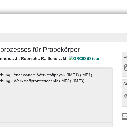
ßprozesses für Probekörper
E
nhorst, J.
;
Ruprecht, R.
;
Schulz, M.
orschung - Angewandte Werkstoffphysik (IMF1) (IMF1)
orschung - Werkstoffprozesstechnik (IMF3) (IMF3)
S