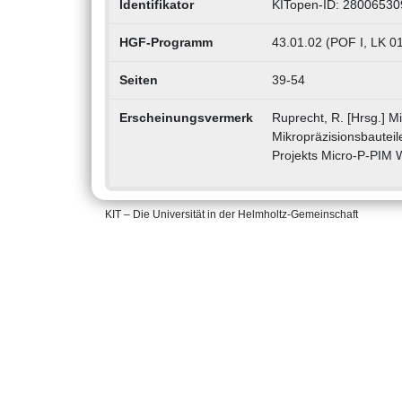
Identifikator
KITopen-ID: 28006530
HGF-Programm
43.01.02 (POF I, LK 01
Seiten
39-54
Erscheinungsvermerk
Ruprecht, R. [Hrsg.] M
Mikropräzisionsbautei
Projekts Micro-P-PIM 
KIT – Die Universität in der Helmholtz-Gemeinschaft