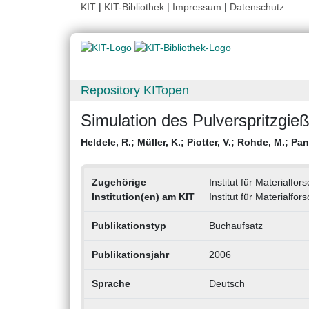
KIT
|
KIT-Bibliothek
|
Impressum
|
Datenschutz
Repository KITopen
Simulation des Pulverspritzgie
Heldele, R.
;
Müller, K.
;
Piotter, V.
;
Rohde, M.
;
Pan
Zugehörige
Institut für Materialf
Institution(en) am KIT
Institut für Materialf
Publikationstyp
Buchaufsatz
Publikationsjahr
2006
Sprache
Deutsch