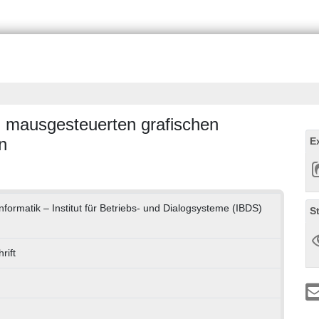
n mausgesteuerten grafischen
n
E
Informatik – Institut für Betriebs- und Dialogsysteme (IBDS)
S
rift