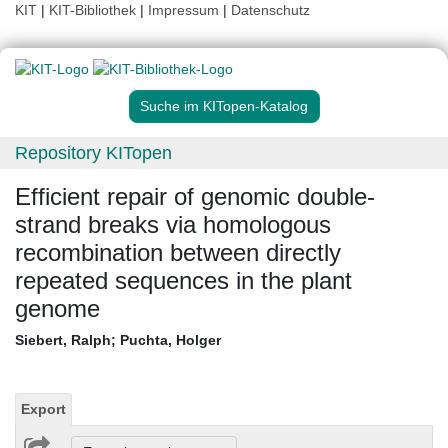
KIT
|
KIT-Bibliothek
|
Impressum
|
Datenschutz
Suche im KITopen-Katalog
Repository KITopen
Efficient repair of genomic double-
strand breaks via homologous
recombination between directly
repeated sequences in the plant
genome
Siebert, Ralph
;
Puchta, Holger
Export